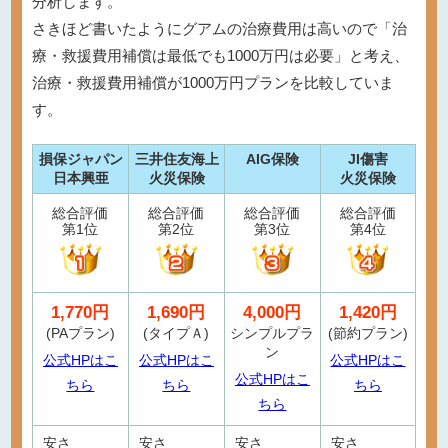
分析します。
さきほど書いたようにグアムの治療費用は高いので「治
療・救援費用補償は最低でも1000万円は必要」と考え、
治療・救援費用補償が1000万円プランを比較していま
す。
損保ジャパン
三井住友海上
AIG保険
JI傷害
日本興亜
火災保険
火災保険
総合評価
総合評価
総合評価
総合評価
第1位
第2位
第3位
第4位
1,770円
1,690円
4,000円
1,420円
(PAプラン)
(タイプＡ)
シンプルプラ
(節約プラン)
ン
公式HPはこ
公式HPはこ
公式HPはこ
公式HPはこ
ちら
ちら
ちら
ちら
安さ
安さ
安さ
安さ